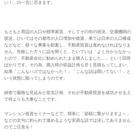
い！」の一言に尽きます。
もともと周辺の人口や標準家賃、そしてその街の状況、交通機関の
状況…ひいてはその都市の人口増加や政策、果ては日本の人口構成
などなど、様々な事案を勘案し、不動産投資は進めなければなりま
せん。失敗した方々に話を聞くと、たいていは「よく分からなかっ
たので、不動産会社に勧められたまま購入しました…」という回答
ばかりです。その為、購入時の収益計画も甘く見積もってしまい、
結果「こんなハズではなかった！」「こんな話は聞いてない！」と
いう状態に陥ってしまうのです。
綿密で厳格な見込みと収支計画、それが不動産投資を成功させる上
で何よりも大事なことです。
マンション投資セミナーなどで、簡単に「節税に繋がりますよ～」
などの文句に釣られて進めるような安易な話では決してありません
のでご注意を！