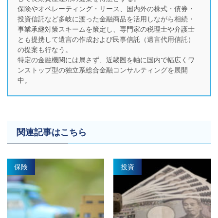
保険やオペレーティング・リース、国内外の株式・債券・
投資信託など多岐に渡った金融商品を活用しながら相続・
事業承継対策スキームを策定し、専門家の税理士や弁護士
とも提携して遺言の作成および民事信託（遺言代用信託）
の提案も行なう。
特定の金融機関には属さず、近畿圏を軸に国内で幅広くワ
ンストップ型の独立系総合金融コンサルティングを展開
中。
関連記事はこちら
保険
投資