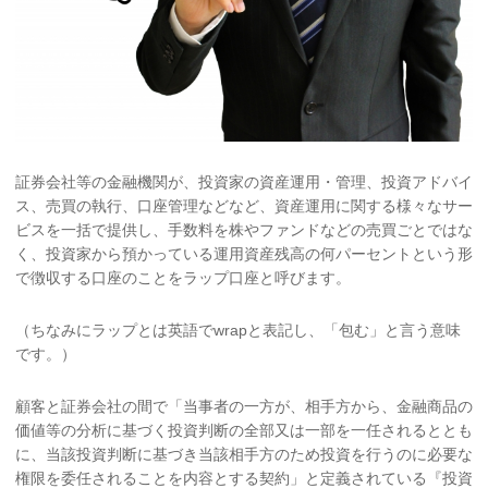
証券会社等の金融機関が、投資家の資産運用・管理、投資アドバイ
ス、売買の執行、口座管理などなど、資産運用に関する様々なサー
ビスを一括で提供し、手数料を株やファンドなどの売買ごとではな
く、投資家から預かっている運用資産残高の何パーセントという形
で徴収する口座のことをラップ口座と呼びます。
（ちなみにラップとは英語でwrapと表記し、「包む」と言う意味
です。）
顧客と証券会社の間で「当事者の一方が、相手方から、金融商品の
価値等の分析に基づく投資判断の全部又は一部を一任されるととも
に、当該投資判断に基づき当該相手方のため投資を行うのに必要な
権限を委任されることを内容とする契約」と定義されている『投資