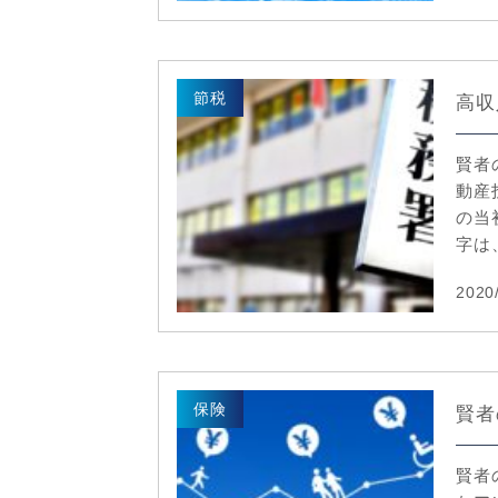
節税
高収
賢者
動産
の当
字は、
2020
保険
賢者
賢者