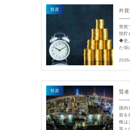
投資
外貨
突然
預貯
◆史
た頃に
2025
投資
賢者
国内
資を
格は
等々の