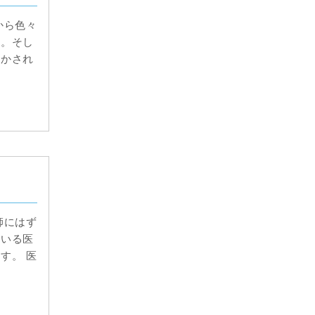
から色々
す。そし
聞かされ
師にはず
ている医
す。 医