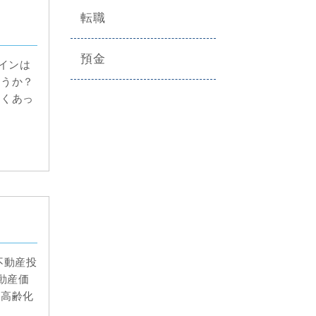
転職
預金
インは
ょうか？
近くあっ
不動産投
動産価
子高齢化