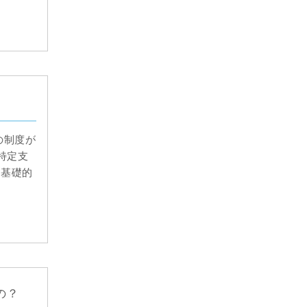
の制度が
特定支
る基礎的
の？