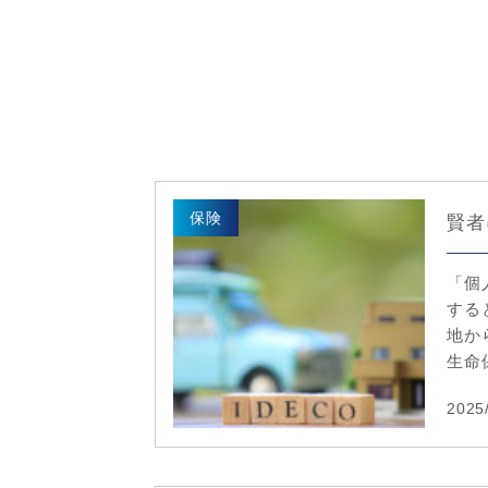
保険
賢者
「個
する
地か
生命保
2025