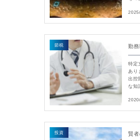
2025
節税
勤務
特定
あり
出控
な知識
2020
投資
賢者