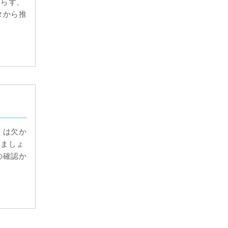
おらず、
タから推
」は欠か
きましょ
の確認か