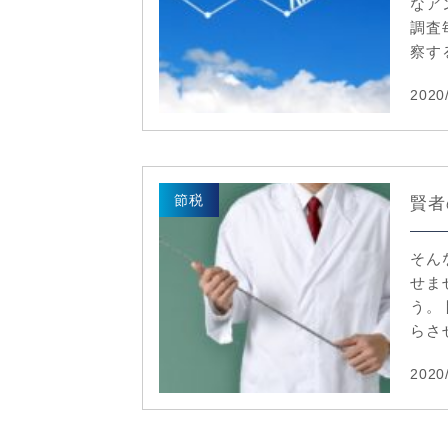
なア
調査
察する
2020
節税
賢者
そん
せま
う。
らさせ
2020