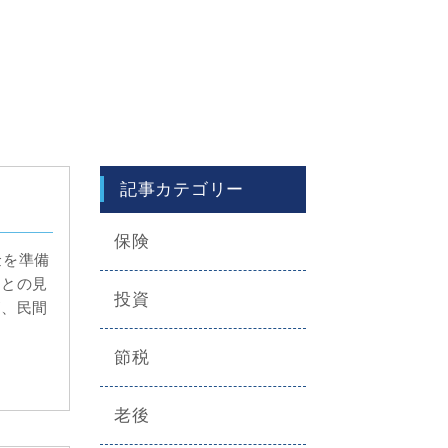
記事カテゴリー
保険
金を準備
きとの見
投資
が、民間
節税
老後