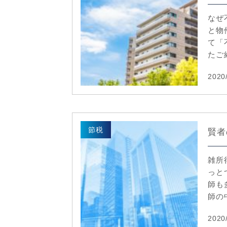
なぜ
と物
て「
たご
2020
節税
賢者
雑所
っと
師も
師の中
2020