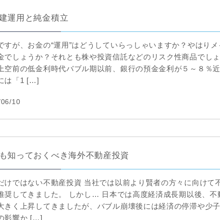
建運用と純金積立
ですが、お金の“運用”はどうしていらっしゃいますか？やはりメ
金でしょうか？それとも株や投資信託などのリスク性商品でし
上空前の低金利時代バブル期以前、銀行の預金金利が５～８％
は「1 […]
/06/10
も知っておくべき海外不動産投資
だけではない不動産投資 当社では以前より賢者の方々に向けて
推奨してきました。 しかし… 日本では高度経済成長期以後、不
大きく上昇してきましたが、バブル崩壊後には経済の停滞や少
影響か […]