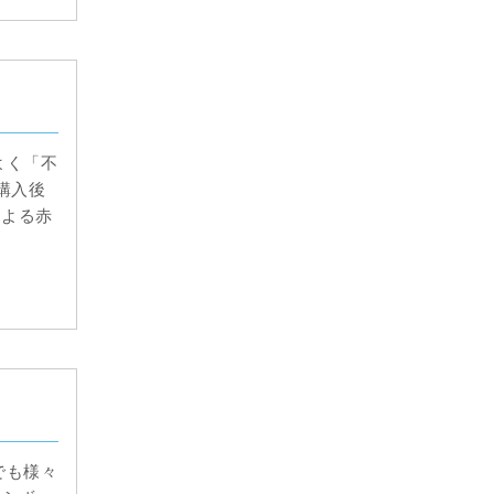
よく「不
購入後
による赤
でも様々